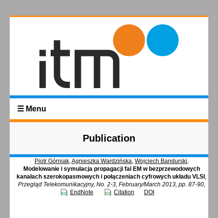
☰ Menu
Publication
Piotr Górniak
,
Agnieszka Wardzińska
,
Wojciech Bandurski
,
Modelowanie i symulacja propagacji fal EM w bezprzewodowych
kanałach szerokopasmowych i połączeniach cyfrowych układu VLSI
,
Przegląd Telekomunikacyjny, No. 2-3, February/March 2013, pp. 87-90,
EndNote
Citation
DOI