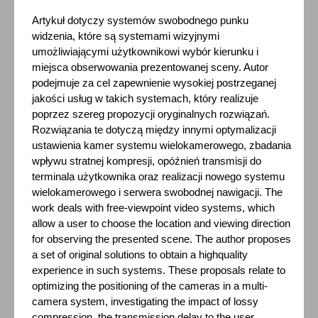
Artykuł dotyczy systemów swobodnego punku
widzenia, które są systemami wizyjnymi
umożliwiającymi użytkownikowi wybór kierunku i
miejsca obserwowania prezentowanej sceny. Autor
podejmuje za cel zapewnienie wysokiej postrzeganej
jakości usług w takich systemach, który realizuje
poprzez szereg propozycji oryginalnych rozwiązań.
Rozwiązania te dotyczą między innymi optymalizacji
ustawienia kamer systemu wielokamerowego, zbadania
wpływu stratnej kompresji, opóźnień transmisji do
terminala użytkownika oraz realizacji nowego systemu
wielokamerowego i serwera swobodnej nawigacji. The
work deals with free-viewpoint video systems, which
allow a user to choose the location and viewing direction
for observing the presented scene. The author proposes
a set of original solutions to obtain a highquality
experience in such systems. These proposals relate to
optimizing the positioning of the cameras in a multi-
camera system, investigating the impact of lossy
compression, the transmission delay to the user