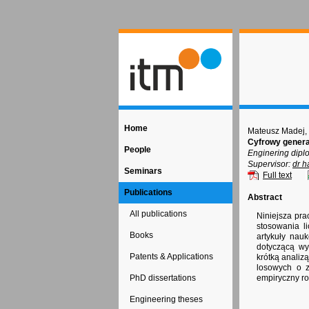
Home
Mateusz Madej,
Cyfrowy genera
People
Enginering dipl
Supervisor:
dr h
Seminars
Full text
Publications
Abstract
All publications
Niniejsza pra
stosowania l
Books
artykuły nau
dotyczącą wy
Patents & Applications
krótką analiz
losowych o z
PhD dissertations
empiryczny r
Engineering theses