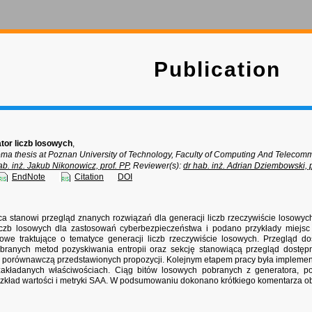
Publication
tor liczb losowych
,
oma thesis at Poznan University of Technology, Faculty of Computing And Telecomm
ab. inż. Jakub Nikonowicz, prof. PP
,
Reviewer(s):
dr hab. inż. Adrian Dziembowski, p
EndNote
Citation
DOI
ca stanowi przegląd znanych rozwiązań dla generacji liczb rzeczywiście losowych
iczb losowych dla zastosowań cyberbezpieczeństwa i podano przykłady miejsc 
kowe traktujące o tematyce generacji liczb rzeczywiście losowych. Przegląd d
branych metod pozyskiwania entropii oraz sekcję stanowiącą przegląd dostęp
ą porównawczą przedstawionych propozycji. Kolejnym etapem pracy była implemen
akładanych właściwościach. Ciąg bitów losowych pobranych z generatora, 
ozkład wartości i metryki SAA. W podsumowaniu dokonano krótkiego komentarza o