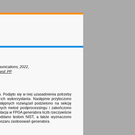
unications, 2022,
rof. PP
,
. Podjęto się w niej uzasadnienia potrzeby
ich wykorzystania. Następnie przytoczono
ostępnych rozwiązań podzielono na sekcję
nych metod postprocessingu i zakończono
tacja w FPGA generatora liczb rzeczywiście
poddano testom NIST, a także wyznaczono
bszaru zastosowań generatora.