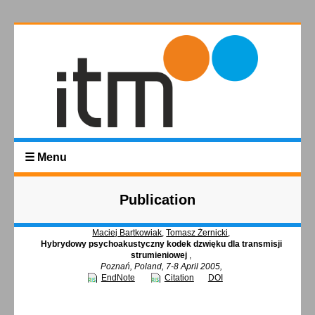
☰ Menu
Publication
Maciej Bartkowiak
,
Tomasz Żernicki
,
Hybrydowy psychoakustyczny kodek dzwięku dla transmisji
strumieniowej
,
Poznań, Poland, 7-8 April 2005,
EndNote
Citation
DOI