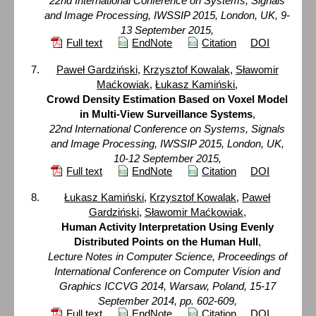
22nd International Conference on Systems, Signals
and Image Processing, IWSSIP 2015, London, UK, 9-
13 September 2015,
Full text
EndNote
Citation
DOI
Paweł Gardziński
,
Krzysztof Kowalak
,
Sławomir
Maćkowiak
,
Łukasz Kamiński
,
Crowd Density Estimation Based on Voxel Model
in Multi-View Surveillance Systems
,
22nd International Conference on Systems, Signals
and Image Processing, IWSSIP 2015, London, UK,
10-12 September 2015,
Full text
EndNote
Citation
DOI
Łukasz Kamiński
,
Krzysztof Kowalak
,
Paweł
Gardziński
,
Sławomir Maćkowiak
,
Human Activity Interpretation Using Evenly
Distributed Points on the Human Hull
,
Lecture Notes in Computer Science, Proceedings of
International Conference on Computer Vision and
Graphics ICCVG 2014, Warsaw, Poland, 15-17
September 2014, pp. 602-609,
Full text
EndNote
Citation
DOI