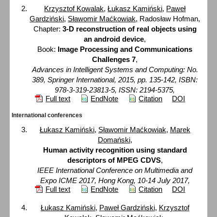
Krzysztof Kowalak
,
Łukasz Kamiński
,
Paweł
Gardziński
,
Sławomir Maćkowiak
, Radosław Hofman,
Chapter:
3-D reconstruction of real objects using
an android device
,
Book:
Image Processing and Communications
Challenges 7
,
Advances in Intelligent Systems and Computing: No.
389, Springer International, 2015, pp. 135-142, ISBN:
978-3-319-23813-5, ISSN: 2194-5375,
Full text
EndNote
Citation
DOI
International conferences
Łukasz Kamiński
,
Sławomir Maćkowiak
,
Marek
Domański
,
Human activity recognition using standard
descriptors of MPEG CDVS
,
IEEE International Conference on Multimedia and
Expo ICME 2017, Hong Kong, 10-14 July 2017,
Full text
EndNote
Citation
DOI
Łukasz Kamiński
,
Paweł Gardziński
,
Krzysztof