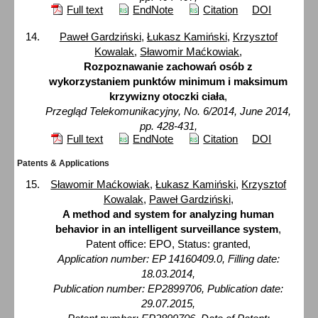
Full text
EndNote
Citation
DOI
Paweł Gardziński
,
Łukasz Kamiński
,
Krzysztof
Kowalak
,
Sławomir Maćkowiak
,
Rozpoznawanie zachowań osób z
wykorzystaniem punktów minimum i maksimum
krzywizny otoczki ciała
,
Przegląd Telekomunikacyjny, No. 6/2014, June 2014,
pp. 428-431,
Full text
EndNote
Citation
DOI
Patents & Applications
Sławomir Maćkowiak
,
Łukasz Kamiński
,
Krzysztof
Kowalak
,
Paweł Gardziński
,
A method and system for analyzing human
behavior in an intelligent surveillance system
,
Patent office: EPO, Status: granted,
Application number: EP 14160409.0, Filling date:
18.03.2014,
Publication number: EP2899706, Publication date:
29.07.2015,