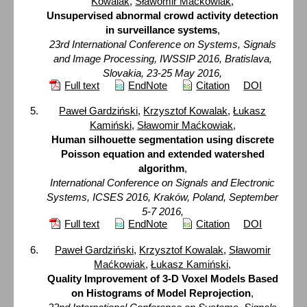
Kowalak
,
Sławomir Maćkowiak
,
Unsupervised abnormal crowd activity detection
in surveillance systems
,
23rd International Conference on Systems, Signals
and Image Processing, IWSSIP 2016, Bratislava,
Slovakia, 23-25 May 2016,
Full text
EndNote
Citation
DOI
Paweł Gardziński
,
Krzysztof Kowalak
,
Łukasz
Kamiński
,
Sławomir Maćkowiak
,
Human silhouette segmentation using discrete
Poisson equation and extended watershed
algorithm
,
International Conference on Signals and Electronic
Systems, ICSES 2016, Kraków, Poland, September
5-7 2016,
Full text
EndNote
Citation
DOI
Paweł Gardziński
,
Krzysztof Kowalak
,
Sławomir
Maćkowiak
,
Łukasz Kamiński
,
Quality Improvement of 3-D Voxel Models Based
on Histograms of Model Reprojection
,