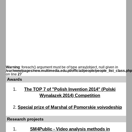
Warning
: foreach() argument must be of type array|object, null given in
/var/www/pages/new.multimedia.edu.pl/official/people/people_list_class.php
on line
27
Awards
The TOP 7 of "Polish Invention 2014" (Polski
Wynalazek 2014) Competition
Special prize of Marshal of Pomorskie voivodeship
Research projects
SM4Public - Video analysis methods in