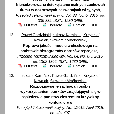
Nienadzorowana detekcja anormalnych zachowań
tłumu w dozorowych sekwencjach wizyjnych
,
Przegląd Telekomunikacyjny, Vol. 88, No. 6, 2016, pp.
336-339, ISSN: 1230-3496,
Full text
EndNote
Citation
DOI
Paweł Gardziński
,
Łukasz Kamiński
,
Krzysztof
Kowalak
,
Sławomir Maćkowiak
,
Poprawa jakości modelu wokselowego na
podstawie histogramów obrazów reprojekcji
,
Przegląd Telekomunikacyjny, Vol. 84, No. 8-9, 2015,
pp. 1302-1306, ISSN: 1230-3496,
Full text
EndNote
Citation
DOI
Łukasz Kamiński
,
Paweł Gardziński
,
Krzysztof
Kowalak
,
Sławomir Maćkowiak
,
Rozpoznawanie zachowań osób z
wykorzystaniem punktów znajdujących się w
sąsiedztwie punktów ekstremum krzywizny
konturu ciała
,
Przegląd Telekomunikacyjny, No. 4/2015, April 2015,
pp. 404-407,