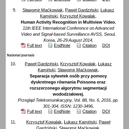
Sławomir Maćkowiak
,
Paweł Gardziński
,
Łukasz
Kamiński
,
Krzysztof Kowalak
,
Human Activity Recognition in Multiview Video
,
11th IEEE International Conference on Advanced
Video and Signal-based Surveillance AVSS, Seoul,
Korea, 26-29 August 2014,
Full text
EndNote
Citation
DOI
National journals
Paweł Gardziński
,
Krzysztof Kowalak
,
Łukasz
Kamiński
,
Sławomir Maćkowiak
,
Separacja sylwetek osób przy pomocy
dyskretnego równania Poissona oraz
rozszerzonego algorytmu segmentacji
wododziałowej
,
Przegląd Telekomunikacyjny, Vol. 88, No. 6, 2016, pp.
301-304, ISSN: 1230-3496,
Full text
EndNote
Citation
DOI
Krzysztof Kowalak
,
Łukasz Kamiński
,
Paweł
Gardziński
,
Sławomir Maćkowiak
,