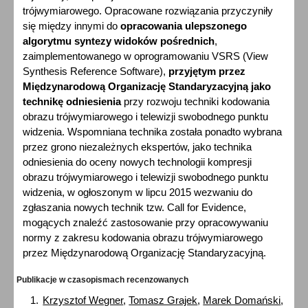
trójwymiarowego. Opracowane rozwiązania przyczyniły
się między innymi do
opracowania ulepszonego
algorytmu syntezy widoków pośrednich
,
zaimplementowanego w oprogramowaniu VSRS (View
Synthesis Reference Software),
przyjętym przez
Międzynarodową Organizację Standaryzacyjną jako
technikę odniesienia
przy rozwoju techniki kodowania
obrazu trójwymiarowego i telewizji swobodnego punktu
widzenia. Wspomniana technika została ponadto wybrana
przez grono niezależnych ekspertów, jako technika
odniesienia do oceny nowych technologii kompresji
obrazu trójwymiarowego i telewizji swobodnego punktu
widzenia, w ogłoszonym w lipcu 2015 wezwaniu do
zgłaszania nowych technik tzw. Call for Evidence,
mogących znaleźć zastosowanie przy opracowywaniu
normy z zakresu kodowania obrazu trójwymiarowego
przez Międzynarodową Organizację Standaryzacyjną.
Publikacje w czasopismach recenzowanych
Krzysztof Wegner
,
Tomasz Grajek
,
Marek Domański
,