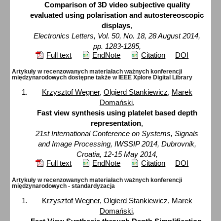
Comparison of 3D video subjective quality
evaluated using polarisation and autostereoscopic
displays
,
Electronics Letters, Vol. 50, No. 18, 28 August 2014,
pp. 1283-1285,
Full text
EndNote
Citation
DOI
Artykuły w recenzowanych materiałach ważnych konferencji
międzynarodowych dostępne także w IEEE Xplore Digital Library
Krzysztof Wegner
,
Olgierd Stankiewicz
,
Marek
Domański
,
Fast view synthesis using platelet based depth
representation
,
21st International Conference on Systems, Signals
and Image Processing, IWSSIP 2014, Dubrovnik,
Croatia, 12-15 May 2014,
Full text
EndNote
Citation
DOI
Artykuły w recenzowanych materiałach ważnych konferencji
międzynarodowych - standardyzacja
Krzysztof Wegner
,
Olgierd Stankiewicz
,
Marek
Domański
,