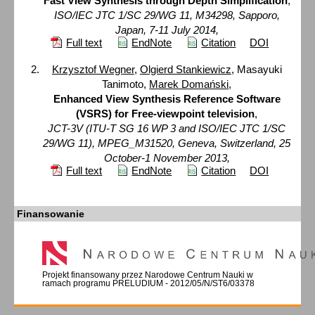
Fast View Synthesis through Depth Simplification
,
ISO/IEC JTC 1/SC 29/WG 11, M34298, Sapporo,
Japan, 7-11 July 2014,
Full text
EndNote
Citation
DOI
Krzysztof Wegner
,
Olgierd Stankiewicz
, Masayuki
Tanimoto,
Marek Domański
,
Enhanced View Synthesis Reference Software
(VSRS) for Free-viewpoint television
,
JCT-3V (ITU-T SG 16 WP 3 and ISO/IEC JTC 1/SC
29/WG 11), MPEG_M31520, Geneva, Switzerland, 25
October-1 November 2013,
Full text
EndNote
Citation
DOI
Finansowanie
Projekt finansowany przez Narodowe Centrum Nauki w
ramach programu PRELUDIUM - 2012/05/N/ST6/03378