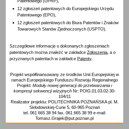
Patentowego (UPRP),
12 zgłoszeń patentowych do Europejskiego Urzędu
Patentowego (EPO),
12 zgłoszeń patentowych do Biura Patentów i Znaków
Towarowych Stanów Zjednoczonych (USPTO).
Szczegółowe informacje o dokonanych zgłoszeniach
patentowych można znaleźć w zakładce
Zgłoszenia
, a o
przyznanych patentach w zakładce
Patenty
.
Projekt współfinansowany ze środków Unii Europejskiej w
ramach Europejskiego Funduszu Rozwoju Regionalnego
Projekt:
Moduły nowej generacji do przetwarzania i
kompresji sekwencji wizyjnych
Nr: POIG.01.03.02-30-
104/11
Realizator projektu: POLITECHNIKA POZNAŃSKA pl. M.
Skłodowskiej-Curie 5, 60-965 Poznań
tel. 061 665 38 94 fax. 061 665 38 99 e-mail:
Tomasz.Grajek@put.poznan.pl