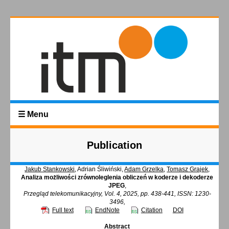
☰ Menu
Publication
Jakub Stankowski
, Adrian Śliwiński,
Adam Grzelka
,
Tomasz Grajek
,
Analiza możliwości zrównoleglenia obliczeń w koderze i dekoderze
JPEG
,
Przegląd telekomunikacyjny, Vol. 4, 2025, pp. 438-441, ISSN: 1230-
3496,
Full text
EndNote
Citation
DOI
Abstract