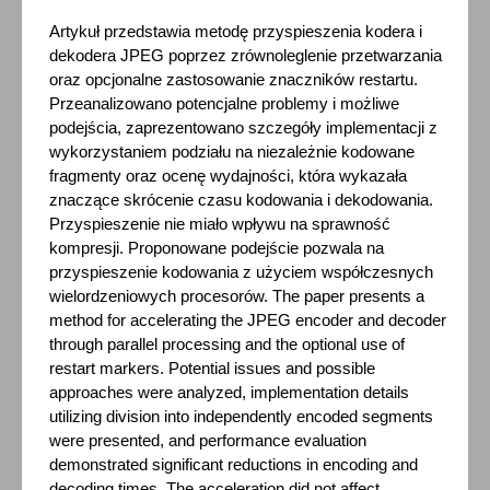
Artykuł przedstawia metodę przyspieszenia kodera i
dekodera JPEG poprzez zrównoleglenie przetwarzania
oraz opcjonalne zastosowanie znaczników restartu.
Przeanalizowano potencjalne problemy i możliwe
podejścia, zaprezentowano szczegóły implementacji z
wykorzystaniem podziału na niezależnie kodowane
fragmenty oraz ocenę wydajności, która wykazała
znaczące skrócenie czasu kodowania i dekodowania.
Przyspieszenie nie miało wpływu na sprawność
kompresji. Proponowane podejście pozwala na
przyspieszenie kodowania z użyciem współczesnych
wielordzeniowych procesorów. The paper presents a
method for accelerating the JPEG encoder and decoder
through parallel processing and the optional use of
restart markers. Potential issues and possible
approaches were analyzed, implementation details
utilizing division into independently encoded segments
were presented, and performance evaluation
demonstrated significant reductions in encoding and
decoding times. The acceleration did not affect