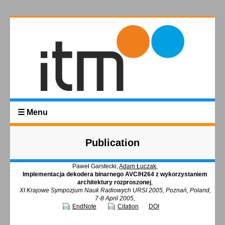
☰ Menu
Publication
Paweł Garstecki,
Adam Łuczak
,
Implementacja dekodera binarnego AVC/H264 z wykorzystaniem
architektury rozproszonej
,
XI Krajowe Sympozjum Nauk Radiowych URSI 2005, Poznań, Poland,
7-8 April 2005,
EndNote
Citation
DOI