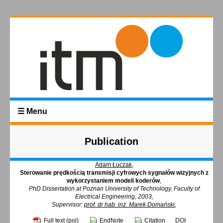
☰ Menu
Publication
Adam Łuczak
,
Sterowanie prędkością transmisji cyfrowych sygnałów wizyjnych z
wykorzystaniem modeli koderów
,
PhD Dissertation at Poznan University of Technology, Faculty of
Electrical Engineering, 2003,
Supervisor:
prof. dr hab. inż. Marek Domański
,
Full text (pol)
EndNote
Citation
DOI