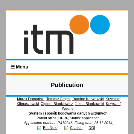
☰ Menu
Publication
Marek Domański
,
Tomasz Grajek
,
Damian Karwowski
,
Krzysztof
Klimaszewski
,
Olgierd Stankiewicz
,
Jakub Stankowski
,
Krzysztof
Wegner
,
System i sposób kodowania danych wizyjnych
,
Patent office: UPRP, Status: application,
Application number: P.410246, Filling date: 26.11.2014,
EndNote
Citation
DOI